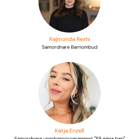
Rajmonda Rexhi
Samordnare Barnombud
Katja Enzell
Samordnare ungdomsprogrammet "På egna ben"