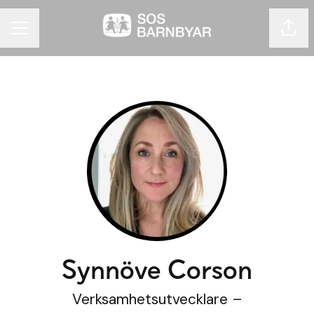
Dela 
KARRIÄRMENY
Synnöve Corson
Verksamhetsutvecklare –