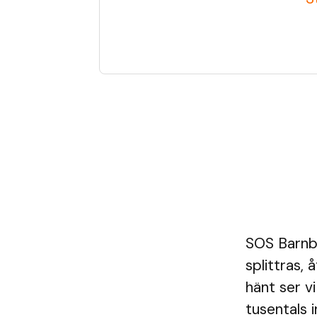
SOS Barnby
splittras,
hänt ser v
tusentals i