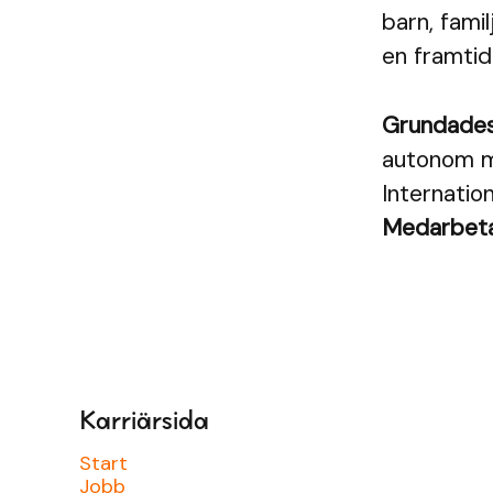
barn, famil
en framtid.
Grundade
autonom me
Internation
Medarbet
Karriärsida
Start
Jobb