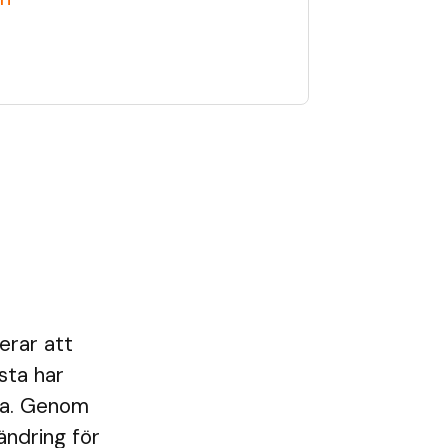
erar att
sta har
dra. Genom
rändring för