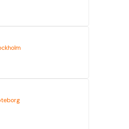
ockholm
öteborg