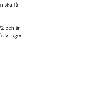
rn ska få
72 och är
s Villages