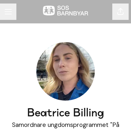
Dela 
KARRIÄRMENY
Beatrice Billing
Samordnare ungdomsprogrammet "På