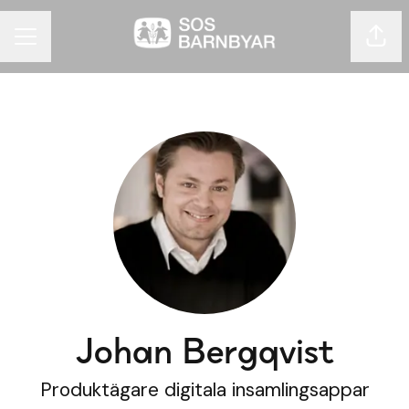
Dela 
KARRIÄRMENY
Johan Bergqvist
Produktägare digitala insamlingsappar