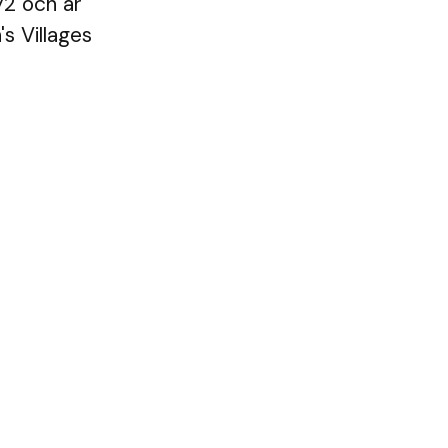
72 och är
s Villages