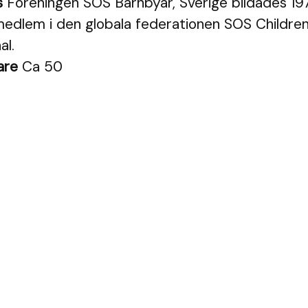
s
Föreningen SOS Barnbyar, Sverige bildades 19
dlem i den globala federationen SOS Children'
al.
are
Ca 50