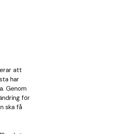
erar att
sta har
dra. Genom
rändring för
rn ska få