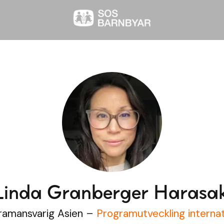
Linda Granberger Harasak
ramansvarig Asien –
Programutveckling internat