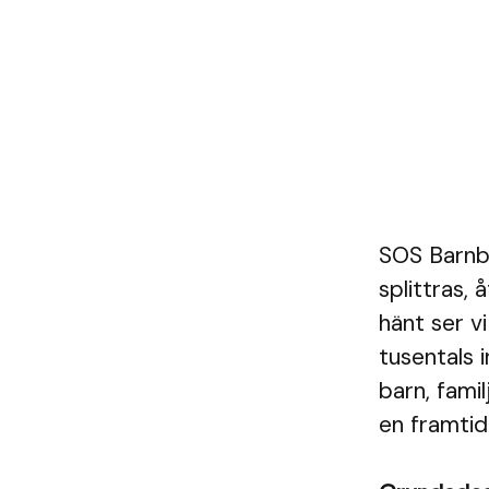
SOS Barnby
splittras,
hänt ser v
tusentals i
barn, famil
en framtid.