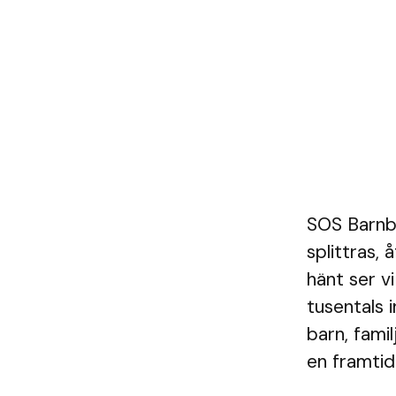
SOS Barnby
splittras,
hänt ser v
tusentals i
barn, famil
en framtid.