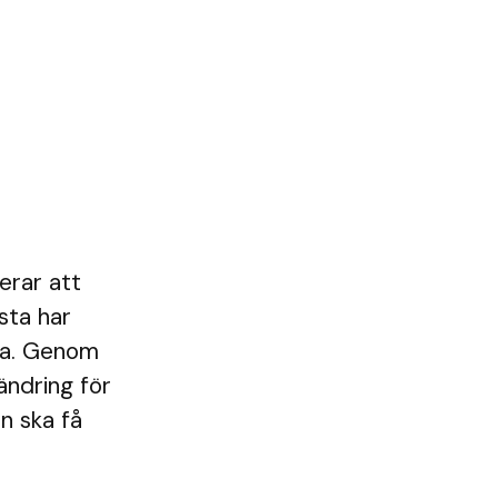
erar att
sta har
dra. Genom
rändring för
rn ska få