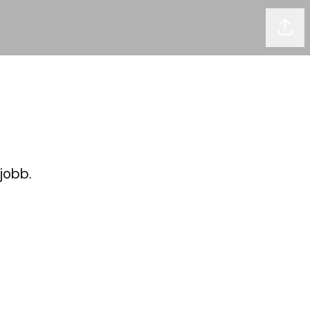
Dela 
jobb.