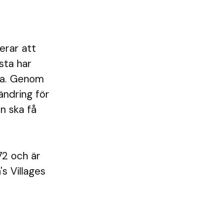
erar att
sta har
dra. Genom
rändring för
rn ska få
72 och är
s Villages