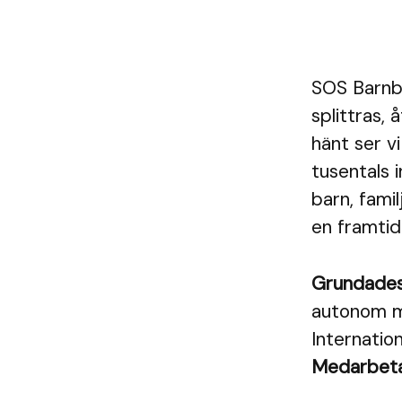
SOS Barnby
splittras,
hänt ser v
tusentals i
barn, famil
en framtid.
Grundade
autonom me
Internation
Medarbet