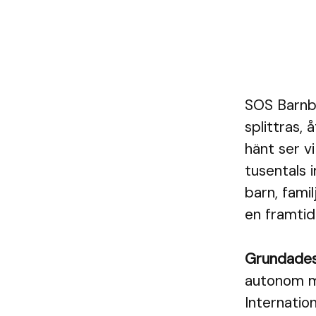
SOS Barnby
splittras,
hänt ser v
tusentals i
barn, famil
en framtid.
Grundade
autonom me
Internation