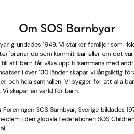
Om SOS Barnbyar
ar grundades 1949. Vi stärker familjer som risk
 återförenar de som kommit isär eller om det vär
i till att barn får växa upp tillsammans med an
nsatser i över 130 länder skapar vi långsiktig fö
jer och hela samhällen. Vi bygger för att alla ba
 Vi skapar en värld för barn.
s
Föreningen SOS Barnbyar, Sverige bildades 19
dlem i den globala federationen SOS Children'
al.