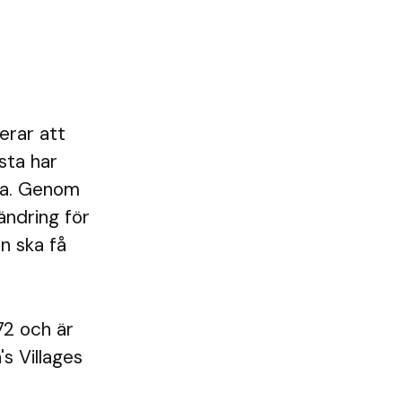
erar att
sta har
dra. Genom
rändring för
rn ska få
72 och är
s Villages