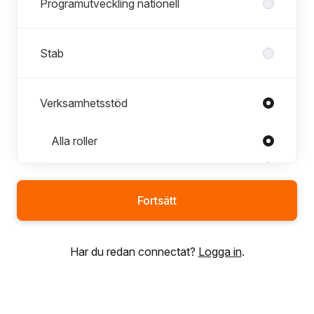
Programutveckling nationell
Stab
Verksamhetsstöd
Roller i Verksamhetsstöd
Alla roller
Avdelningschef
Ekonomichef
Fortsätt
Förvaltare IT
HR Business partner
Har du redan connectat?
Logga in
.
HR-administratör
IT-ansvarig